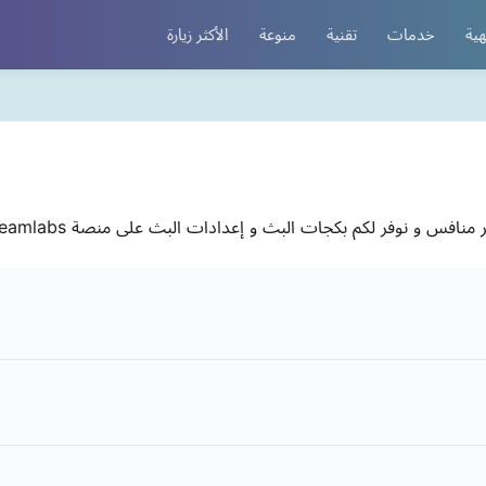
هية
خدمات
تقنية
منوعة
الأكثر زيارة
و نوفر لكم بكجات البث و إعدادات البث على منصة Streamlabs او OBS