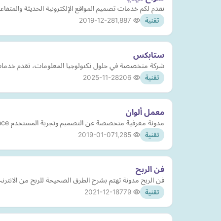
نقدم لكم خدمات تصميم المواقع الإلكترونية الحديثة والمتفا
2019-12-28
1,887
تقنية
ستابكس
شركة متخصصة في حلول تكنولوجيا المعلومات، تقدم خدمات 
2025-11-28
206
تقنية
معمل ألوان
مدونة معرفية متخصصة عن التصميم وتجربة المستخدم User Experience واجهة المستخدم User Interface بالأضافة الى مواضيع متعلقة بقابلية الإستخدام Usability
2019-01-07
1,285
تقنية
فن الربح
فن الربح مدونة تهتم بشرح الطرق الصحيحة للربح من الانتر
2021-12-18
779
تقنية