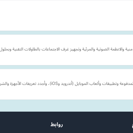
ة الصوتية والمرئية وتجهيز غرف الاجتماعات بالطاولات التقنية وبحلول صوتية ومرئية متكام
موبايل (أندرويد وiOS)، وأجدد تعريفات الأجهزة والشروحات التقنية.
روابط