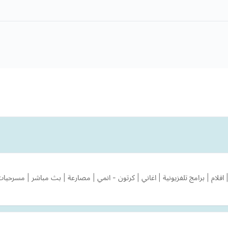
ام | برامج تلفزيونية | اغاني | كرتون - انمي | مصارعة | بث مباشر | مسرحيات 