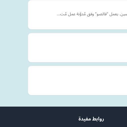
خصِّصين. يعمل "فالصو" وفق مُدوَّنة عمل مُت…
روابط مفيدة