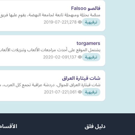
فالصو Falsoo
منصّة بحثيَّة ومنهجيَّة تابعة لجامعة النهضة، يقوم عليها فري
2019-07-22
1,278
ترفيهية
torgamers
يشتمل الموقع على أحدث مراجعات الألعاب وتنزيلات الألعاب 
2020-02-09
1,137
ترفيهية
شات قيثارة العراق
شات قيثارة العراق للجوال، دردشة عراقية تجمع كل العرب، م
2021-07-22
1,061
ترفيهية
دليل فلق
الأقسام