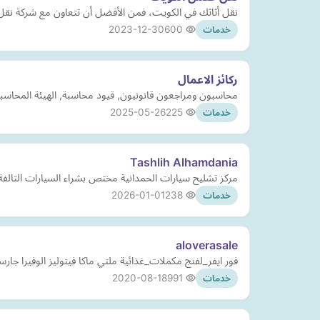
نقل أثاثك في الكويت، فمن الأفضل أن تتعاون مع شركة نقل أ
2023-12-30
600
خدمات
ركائز الاعمال
محاسبون ومراجعون قانونيون, قيود محاسبة, الهيئة المحاسبين,
2025-05-26
225
خدمات
Tashlih Alhamdania
مركز تشليح سيارات الحمدانية مختص بشراء السيارات التالفة 
2026-01-01
238
خدمات
aloverasale
فور ايفر_لفنج مكملات_غذائية ملتي ماكا فيتوليز الوفيرا جارسينيا بلس جين شيا كلين 9 تخسيس منتجات الصحة والج
2020-08-18
991
خدمات