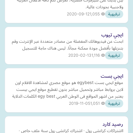
ولاجنبية بجودات عالية.
2020-09-12
1,055
ترفيهية
ايجي تيوب
ابحث عن فيديوهاتك المفضلة من مصادر متعددة عبر الإنترنت وقم
بتنزيلها بأفضل جودة ممكنة مجانًا. ليس هناك حاجة للتسجيل
2020-02-13
1,116
ترفيهية
ايجي بست
موقع ايجي بست egybest هو موقع مصري لمشاهدة الافلام اون
لاين بروابط مباشر وتحميل مباشر بدون تقطيع موقع ايجي بيست
يعتبر من اشهر المواقع فى الوطن العربي egy best الكلمات الدلاية
2019-11-05
1,051
ترفيهية
رصيد كارد
ااشتراكات كرانشي رول · اشتراك كرانشي رول سنة ملف خاص ·