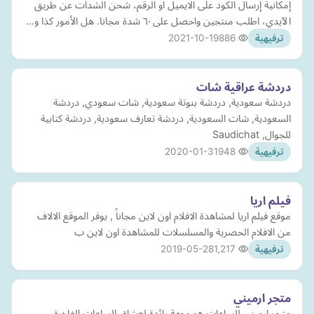
إمكانية إرسال الكود على الايميل او الرقم، شحن الشدات عن طريق
الآيدي، اطلب منتجين واحصل على ٦٠ شدة مجانا. هل الأمور كذا و…
2021-10-19
886
ترفيهية
دردشة عراقية شات
دردشة سعودية, دردشة بنوتة سعودية, شات سعودي, دردشة
السعودية, شات السعودية, دردشة تعارف سعودية, دردشة كتابية
للجوال, Saudichat
2020-01-31
948
ترفيهية
فيلم اريا
موقع فيلم اريا لمشاهدة الافلام اون لاين مجاناً , يوفر الموقع الالاف
من الافلام الحصرية والمسلسلات للمشاهدة اون لاين ب
2019-05-28
1,217
ترفيهية
متجر ارميني
متجر ارميني للساعات هو وجهة رائدة لعشاق الساعات الفاخرة