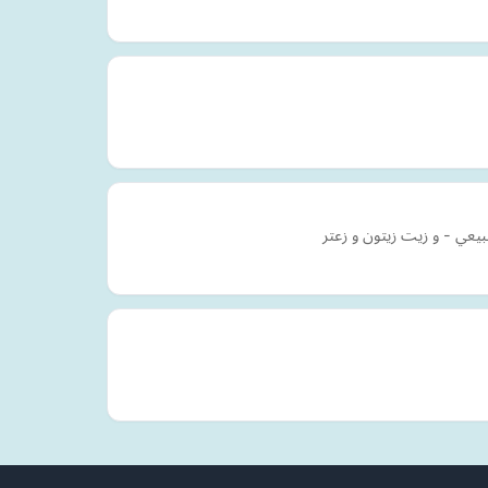
يعي - و زيت زيتون و زعتر