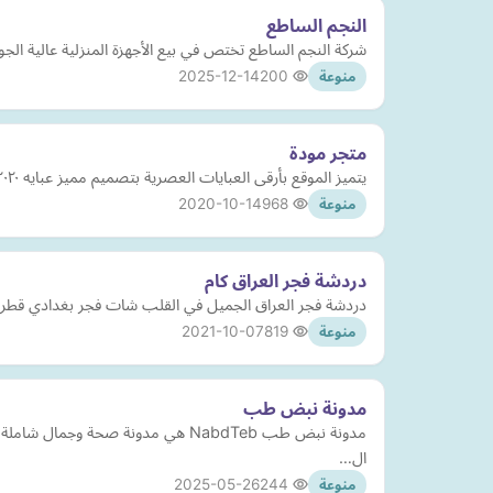
النجم الساطع
شركة النجم الساطع تختص في بيع الأجهزة المنزلية عالية الج
2025-12-14
200
منوعة
متجر مودة
يتميز الموقع بأرقى العبايات العصرية بتصميم مميز عبايه ٢٠٢٠ مودة للعبايات
2020-10-14
968
منوعة
دردشة فجر العراق كام
دردشة فجر العراق الجميل في القلب شات فجر بغدادي قطري عر
2021-10-07
819
منوعة
مدونة نبض طب
مدونة نبض طب NabdTeb هي مدونة صحة
ال…
2025-05-26
244
منوعة