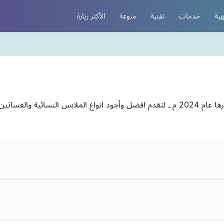
هية
خدمات
تقنية
منوعة
الأكثر زيارة
فساتين اثير متجر الكتروني براند سعودي بدأت مشوارها عام 2024 م ـ لتقدم افضل وأجود انو