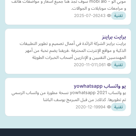
موبي الو - mobi alo سوف تجد هنا جميع اسعار و مواصفات هاتف
و مراجعات موبايلات و الجوالات.
2025-07-26
243
تقنية
برايت براينز
برايت براينز الشركة الرائدة في أعمال تصميم و تطوير التطبيقات
الذكية و مواقع الإنترنت المحترفة ،فريقنا يضم نخبة من أمهر
المهندسين التقنيين و الإداريين أصحاب الخبرات الطويلة
2020-11-01
1,061
تقنية
يو واتساب yowhatsapp
يو واتساب yowhatsapp 2021 نسخة مطورة من واتساب الرسمي
تم تطويرها. كذلك; من قبل المبرمج يوسف الباشا
2020-12-19
994
تقنية