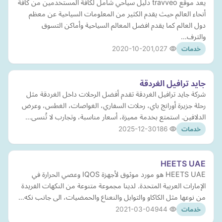
يعد موقع travveo دليل سياحي شامل لكافة المستخدمين من كافة
أنحاء العالم حيث يقدم الكثير من المعلومات السياحية عن معظم
دول العالم كما يقدم افضل المعالم السياحية وأماكن التسوق
والترف…
2020-10-20
1,027
خدمات
جايد ترافيل الغردقة
شركة جايد ترافيل الغردقة تقدم أفضل الرحلات داخل الغردقة مثل
رحلة جزيرة أورانج باي، رحلات السفاري، الغواصات، الغطس، وعرض
الدلافين. استمتع بخدمة مميزة، أسعار مناسبة، وتجارب لا تُنسى…
2025-12-30
186
خدمات
HEETS UAE
HEETS UAE هو مورد موثوق لأجهزة IQOS وعصي الحرارة في
الإمارات العربية المتحدة. لدينا مجموعة متنوعة من النكهات الفريدة
من نوعها مثل الكاكاو والتوابل والنعناع والحمضيات، الى جانب نكه…
2021-03-04
944
خدمات