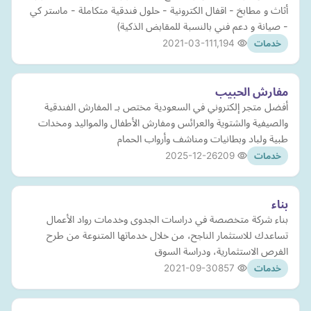
أثاث و مطابخ - اقفال الكترونية - حلول فندقية متكاملة - ماستر كي
- صيانة و دعم فني بالنسبة للمقابض الذكية)
2021-03-11
1,194
خدمات
مفارش الحبيب
أفضل متجر إلكتروني في السعودية مختص بـ المفارش الفندقية
والصيفية والشتوية والعرائس ومفارش الأطفال والمواليد ومخدات
طبية ولباد وبطانيات ومناشف وأرواب الحمام
2025-12-26
209
خدمات
بناء
بناء شركة متخصصة في دراسات الجدوى وخدمات رواد الأعمال
تساعدك للاستثمار الناجح، من خلال خدماتها المتنوعة من طرح
الفرص الاستثمارية، ودراسة السوق
2021-09-30
857
خدمات