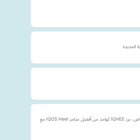
IQHEE هو متجر إلكتروني يزود العملاء بجودة عالية IQOS Heets في دبي وأبو ظبي والإمارات العربية المتحدة. مع أكثر من 100000 عميل راض، برز IQHEE كواحد من أفضل متاجر IQOS Heet مع