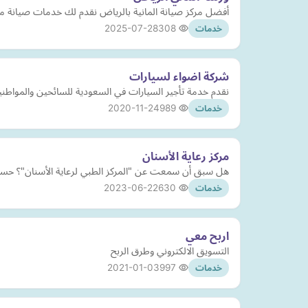
أفضل مركز صيانة المانية بالرياض نقدم لك خدمات صيانة مت
2025-07-28
308
خدمات
شركة اضواء لسيارات
نقدم خدمة تأجير السيارات في السعودية للسائحين والمواطنين
2020-11-24
989
خدمات
مركز رعاية الأسنان
هل سبق أن سمعت عن "المركز الطبي لرعاية الأسنان"؟ حسنًا، ها قد سمعت. يضم TDC كل احتياجات أسنانك تحت سقف واحد
2023-06-22
630
خدمات
اربح معي
التسويق الالكتروني وطرق الربح
2021-01-03
997
خدمات