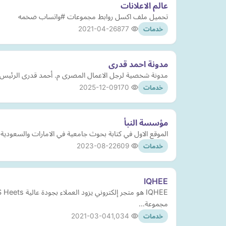
عالم الاعلانات
تحميل ملف اكسل روابط مجموعات #واتساب ضخمه
2021-04-26
877
خدمات
مدونة احمد قدرى
مدونة شخصية لرجل الاعمال المصرى م. أحمد قدرى الرئيس التنفيذى لشرگة SAK حيث أن الشركة تنفذ 3 مشروعات متن
2025-12-09
170
خدمات
مؤسسة النبأ
الموقع الاول في كتابة بحوث جامعية في الامارات والسعودية 
2023-08-22
609
خدمات
IQHEE
مجموعة…
2021-03-04
1,034
خدمات