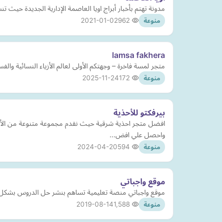
مدونة تهتم بأخبار أبراج اويا العاصمة الإدارية الجديدة حيث
2021-01-02
962
منوعة
lamsa fakhera
متجر لمسة فاخرة – وجهتكم الأولى لعالم الأزياء النسائية وا
2025-11-24
172
منوعة
بيرفكتو للأحذية
افضل متجر احذية شرقية حيث نقدم مجموعة متنوعة من الأ
واحصل علي افض…
2024-04-20
594
منوعة
موقع واجباتي
موقع واجباتي منصة تعليمية تساهم بنشر حل الدروس بشكل مت
2019-08-14
1,588
منوعة