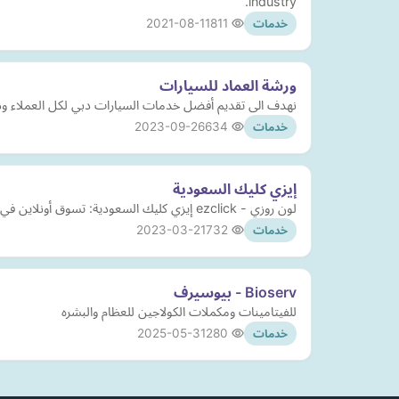
industry.
2021-08-11
811
خدمات
ورشة العماد للسيارات
نهدف الى تقديم أفضل خدمات السيارات دبي لكل العملاء وذل
2023-09-26
634
خدمات
إيزي كليك السعودية
لون روزي - ezclick إيزي كليك السعودية: تسوق أونلاين في السعودية | الرياض | جدة | الدمام https://ezclick. sa عطر جوفان, جحيم العابرين, عطورات ديم, لون روزي, ماركه ديور
2023-03-21
732
خدمات
Bioserv - بيوسيرف
للفيتامينات ومكملات الكولاجين للعظام والبشره
2025-05-31
280
خدمات