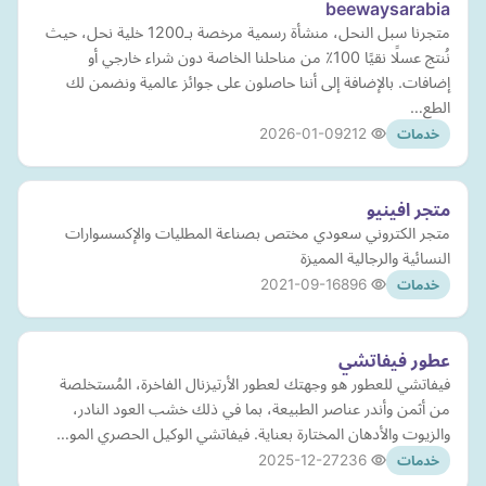
beewaysarabia
متجرنا سبل النحل، منشأة رسمية مرخصة بـ1200 خلية نحل، حيث
نُنتج عسلًا نقيًا 100٪ من مناحلنا الخاصة دون شراء خارجي أو
إضافات. بالإضافة إلى أننا حاصلون على جوائز عالمية ونضمن لك
الطع…
2026-01-09
212
خدمات
متجر افينيو
متجر الكتروني سعودي مختص بصناعة المطليات والإكسسوارات
النسائية والرجالية المميزة
2021-09-16
896
خدمات
عطور فيفاتشي
فيفاتشي للعطور هو وجهتك لعطور الأرتيزنال الفاخرة، المُستخلصة
من أثمن وأندر عناصر الطبيعة، بما في ذلك خشب العود النادر،
والزيوت والأدهان المختارة بعناية. فيفاتشي الوكيل الحصري المو…
2025-12-27
236
خدمات