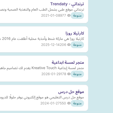
ترنداتي - Trendaty
ترنداتي موقع طبي يشمل الطب العام والتغذية الصحية ونصائح 
2021-01-08
977
منوعة
كارتيلا روزا
كارتيلا روزا هي ماركة شنط وأحذية محلية أطلقت عام 2016 مستوحاة من جمال وتنوع تراث السعودية. تتميز الشنط بتصاميم فريدة ومبتكرة تجمع بين الأناقة العصرية والتفاصيل التقليدية التي تعبر…
2025-12-14
206
منوعة
متجر لمسة ابداعية
متجر لمسة إبداعية Kreative Touch يقدم لك تصاميم جاهزة احترافية باشتراك مدى الحياة. مكتبة ضخمة تضم قوالب متنوعة، صور عالية الجودة، ومقاطع فيديو مميزة
2026-01-29
178
منوعة
موقع حل درس
موقع حل درس التعليمي هو موقع إلكتروني يوفر حلولًا للدروس 
2024-01-27
550
منوعة