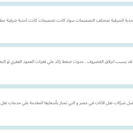
حذية الشرقية بمختلف التصميمات سواء كانت تصميمات كانت احذية شرقية مطرز
ض قد يسبب انزلاق الغضروف . حدوث ضغط زائد علي فقرات العمود الفقري او ال
ل شركات نقل الاثاث في مصر و التي تمتاز بأسعارها المقدمة علي خدمات نقل 