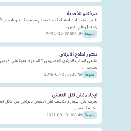
بيرفكتو للأحذية
افضل متجر احذية شرقية حيث نقدم مجموعة متنوعة من الأ
واحصل علي افض…
2024-04-20
595
منوعة
دكتور لعلاج الانزلاق
ما هي اسباب الانزلاق الغضروفي ؟ السقوط بقوة علي الار
تسرب …
2019-07-05
1,236
منوعة
ايجار ونش نقل العفش
تعرف علي اسعار و تكاليف نقل العفش بالونش من خلال افض
الخاصة بعمل…
2021-08-19
1,188
منوعة