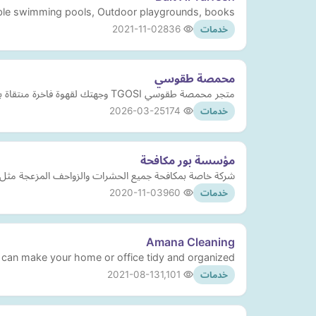
table swimming pools, Outdoor playgrounds, books.
2021-11-02
836
خدمات
محمصة طقوسي
متجر محمصة طقوسي TGOSI وجهتك لقهوة فاخرة منتقاة بعناية وأدوات تحفيز الإبداع والطقوس اكتشف أجود محاصيل القهوة الفاخرة مكائن التحضير الاحترافية
2026-03-25
174
خدمات
مؤسسة بور مكافحة
شركة خاصة بمكافحة جميع الحشرات والزواحف المزعجة مثل الف
2020-11-03
960
خدمات
Amana Cleaning
can make your home or office tidy and organized.
2021-08-13
1,101
خدمات