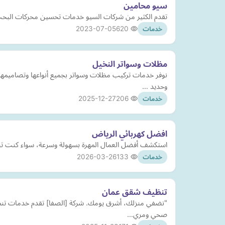
سيو محامين
تقدم الكثير من شركات السيو خدمات تحسين محركات البحث لم
2023-07-05
620
خدمات
مظلات وسواتر النخيل
نوفر خدمات تركيب مظلات وسواتر بجميع أنواعها وتصاميمها
وحديد …
2025-12-27
206
خدمات
افضل كهربائي الرياض
استكشف أفضل العمال المهرة بسهولة وسرعة، سواء كنت تبح
2026-03-26
133
خدمات
تنظيف شقق عمان
"نضفي منزلك، أشرق يومك. شركة [الصفا] تقدم خدمات تنظ
صحي ومري…