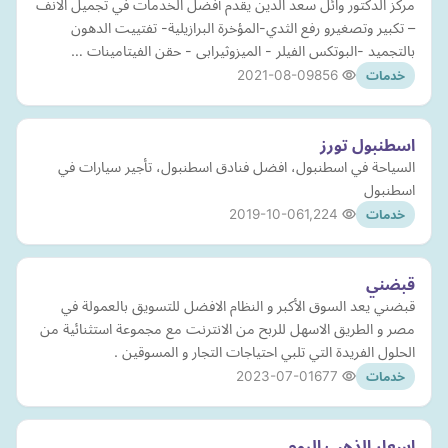
مركز الدكتور وائل سعد الدين يقدم أفضل الخدمات في تجميل الانف
– تكبير وتصغيرو رفع الثدي-المؤخرة البرازيلية- تفتييت الدهون
بالتجميد -البوتكس الفيلر - الميزوثيرابى - حقن الفيتامينات …
2021-08-09
856
خدمات
اسطنبول تورز
السياحة في اسطنبول، افضل فنادق اسطنبول، تأجير سيارات في
اسطنبول
2019-10-06
1,224
خدمات
قبضني
قبضني يعد السوق الأكبر و النظام الافضل للتسويق بالعمولة في
مصر و الطريق الاسهل للربح من الانترنت مع مجموعة استثنائية من
الحلول الفريدة التي تلبي احتياجات التجار و المسوقين .
2023-07-01
677
خدمات
اسعار الذهب اليوم