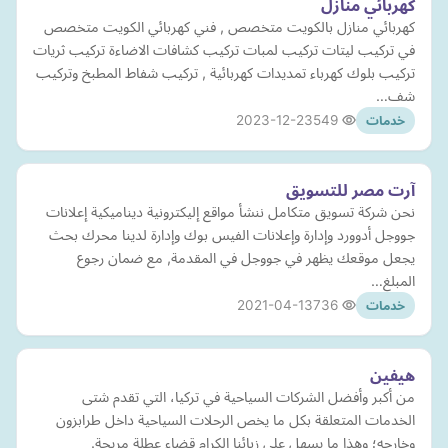
كهربائي منازل
كهربائي منازل بالكويت متخصص , فني كهربائي الكويت متخصص
في تركيب ليتات تركيب لمبات تركيب كشافات الاضاءة تركيب ثريات
تركيب بلوك كهرباء تمديدات كهربائية , تركيب شفاط المطبخ وتركيب
شف…
2023-12-23
549
خدمات
آرت مصر للتسويق
نحن شركة تسويق متكامل ننشأ مواقع إليكترونية ديناميكية إعلانات
جووجل أدوورد وإدارة وإعلانات الفيس بوك وإدارة لدينا محرك بحث
يجعل موقعك يظهر في جووجل في المقدمة, مع ضمان رجوع
المبلغ…
2021-04-13
736
خدمات
هيفين
من أكبر وأفضل الشركات السياحية في تركيا، التي تقدم شتى
الخدمات المتعلقة بكل ما يخص الرحلات السياحية داخل طرابزون
وخارجه؛ وهذا ما يسهل على زبائنا الكرام قضاء عطلة مريحة.