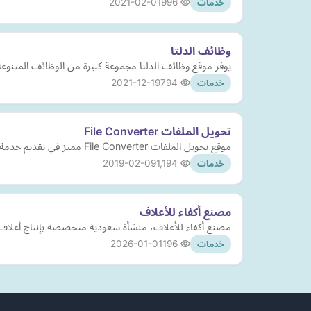
2021-02-01
996
خدمات
وظائف الدلتا
يوفر موقع وظائف الدلتا مجموعة كبيرة من الوظائف المتنوع
2021-12-19
794
خدمات
تحويل الملفات File Converter
موقع تحويل الملفات File Converter مميز في تقديم خدمة تحويل الملفات (الخطوط، ملفات الوورد، الصوتيات، الفيديوهات، الصور والملفات والوثائق).
2019-02-09
1,194
خدمات
مصنع أكفاء للأعلاف
مصنع أكفاء للأعلاف، منشأة سعودية متخصصة بإنتاج أعلاف طبيعية 100٪ بجودة عالية، تأسس عام 1432هـ ويقدم حلولًا متكاملة 
2026-01-01
196
خدمات