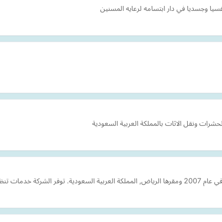
فسيا وجسديا في دار ابتسامه لرعايه المسنين
شرات ونقل الاثات بالمملكة العربية السعودية
نواعها, بالإضافة تن…