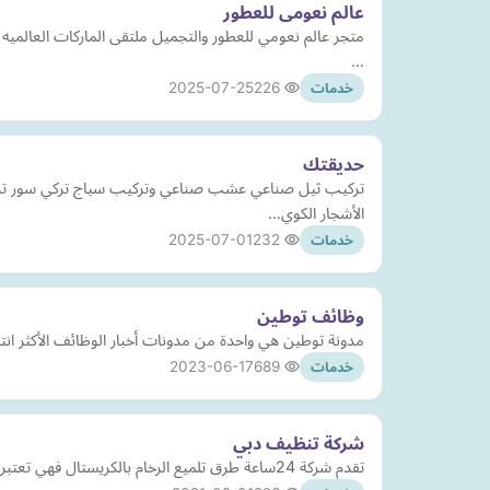
عالم نعومى للعطور
متجر عالم نعومي للعطور والتجميل ملتقى الماركات العالمي
…
2025-07-25
226
خدمات
حديقتك
تركيب ثيل صناعي عشب صناعي وتركيب سياج تركي سور ترك
الأشجار الكوي…
2025-07-01
232
خدمات
وظائف توطين
مدونة توطين هي واحدة من مدونات أخبار الوظائف الأكثر انتشا
2023-06-17
689
خدمات
شركة تنظيف دبي
تقدم شركة 24ساعة طرق تلميع الرخام بالكريستال فهي تعتبر من افضل شركات تلميع الرخام . كما نقدم لكم خدمات التنظيف والتعقيم والتطهير للحفاظ على نظافة المنازل والفنادق و الفلل والشركات…