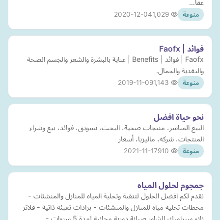
عقا…
2020-12-04
1,029
منوعة
فوائد | Faofx
Faofx | فوائد | Benefits | عناية بالبشرة والشعر والجسم الصحة
والتغذية والجمال.
2019-11-09
1,143
منوعة
البيع المباشر، منتجات صحية، البحث، تسويق، فوائد، بيع وشراء
المنتجات، شركه، ماليزيا، أسعار
2021-11-17
910
منوعة
جمجوم لحلول المياه
نقدم لكم افضل الحلول لتنقية وتحلية المياه للمنازل والمنشئات -
محطات تحلية مياه للمنازل والمنشئات - برادات تعبئة ذاتية - فلاتر
نانو سيراميك للشاور صيانة دورية مجانية لمدة 5 سنوات -…