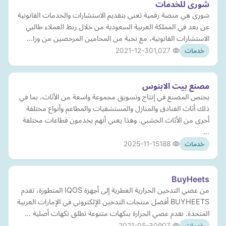
شورى للخدمات
شورى هي منصة رقمية تعنى بتقديم الاستشارات والخدمات القانونية
عن بعد في المملكة العربية السعودية من خلال ربط العملاء طالبي
الاستشارات القانونية، مع نخبة من المحامين المرخصين من وزا…
2021-12-30
1,027
خدمات
مصنع بيت الابنوس
يختص المصنع في إنتاج وتسويق مجموعة واسعة من الأثاث، بما في
ذلك أثاث الفنادق والمنازل والمستشفيات والمطاعم وأنواع مختلفة
أخرى من الأثاث الخشبي. وهذا يعني أنهم يخدمون قطاعات مختلفة
…
2025-11-15
188
خدمات
BuyHeets
من عصي التدخين الحرارية العطرية إلى أجهزة IQOS المتطورة، تقدم
BUYHEETS أفضل منتجات التدخين الإلكتروني في الإمارات العربية
المتحدة. نقدم عصي الحرارة بنكهات متنوعة تطلق نكهات أصلية …
2021-05-30
907
خدمات