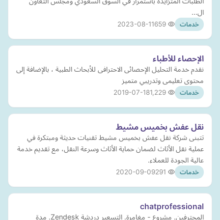
الطلبات المتزايدة باستمرار في السوق السعودي ومجلس التعاون
ال…
2023-08-11
659
خدمات
الإحصاء للأطباء
نقدم خدمة التحليل الإحصائى الاحترافى للأبحاث الطبية ، بالإضافة إلى
محتوى تعليمى وتدريبي متميز
2019-07-18
1,229
خدمات
نقل عفش بخميس مشيط
تتبنى شركة نقل عفش بخميس مشيط تقنيات حديثة ومبتكرة في
عملية نقل الأثاث لضمان حماية الأثاث وسرعة النقل، مع تقديم خدمة
عالية الجودة للعملاء.
2020-09-09
291
خدمات
chatprofessional
المحترفين. مشروع - مغامرة. التسعير دردشة Zendesk. مدة