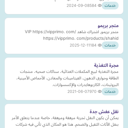
2024-09-08
584
خدمات
متجر بريمو
متجر بريمو, اشتراك شاهد VIP https://vipprimo. com/
https://vipprimo. com/products/shahid
2025-12-11
184
خدمات
مجرة التغذية
مجرة التغذية لبيع المكملات الغذائية، سناكات صحيه، منتجات
الطاقة وحوارق الدهون، الفيتامينات والمعادن، الأحماض الأمينية،
البروتينات، الكاربوهايدرات والإكسسوارات.
2021-06-07
970
خدمات
نقل عفش جدة
يمكن أن يكون النقل تجربة مرهقة ومرهقة، خاصة عندما يتعلق الأمر
بنقل الأثاث الثقيل والضخم. هذا هو المكان الذي تأتي فيه شركات