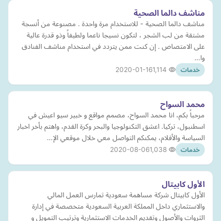
مناشف دالما الصحية
مناشف دالما الصحية - للاستخدام مرة واحدة . مصنوعة من أنسجة
مشتقة من لب الشجر ، لتكون نسيجا ناعما ولطيفاً وذو قدرة عالية
على الامتصاص . إن كنت ممن يتردد في استخدام مناشف الفنادق
وا…
2020-01-16
1,114
خدمات
محمد السواح
مرحباً بكم، انا محمد السواح، مصمم مواقع و خبير سيو اعيش في
اسطنبول، تركيا. اعشق التكنولوجيا والبحر وكرة القدم، واهتم بأخر اخبار
السياسة والأفلام، يمكنكم التواصل معي خلال موقعي الإ…
2020-08-06
1,038
خدمات
الأول كابيتال
الأول كابيتال شركة مساهمة سعودية تمارس العمل المالي
والاستثماري داخل المملكة العربية السعودية متخصصة في إدارة
الثروات والأصول وتقديم الخدمات الاستثمارية وترتيب التمويل و