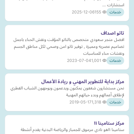
استشارات …
2025-12-06
155
خدمات
تاتو اصداف
افضل متجر سعودي متخصص بالتاتو المؤقت ونقش الحناء باجمل
تصاميم عصريه ومميزة , توفير تاتو امن وصحي لكل مناطق الجسم
ونقشات حناء للمناسبات
2023-07-04
1,001
خدمات
مركز بداية للتطوير المهني و ريادة الأعمال
نحن مستشارون شغفون يمكنون ويدعمون ويوجهون الشباب القطري
لإطلاق أعمالهم وبدء حياتهم المهنية
2019-05-17
1,318
خدمات
مركز ستامينا ١١
ستامينا ١١هو نادي مرموق للجمباز والرياضة البدنية يقدم أنشطة