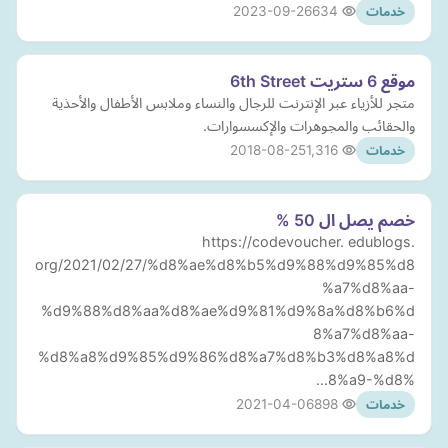
2023-09-26
634
خدمات
موقع 6 ستريت 6th Street
متجر للأزياء عبر الإنترنت للرجال والنساء وملابس الأطفال والأحذية
والحقائب والمجوهرات والإكسسوارات.
2018-08-25
1,316
خدمات
خصم يصل ال 50 %
https://codevoucher. edublogs.
org/2021/02/27/%d8%ae%d8%b5%d9%88%d9%85%d8
%a7%d8%aa-
%d9%88%d8%aa%d8%ae%d9%81%d9%8a%d8%b6%d
8%a7%d8%aa-
%d8%a8%d9%85%d9%86%d8%a7%d8%b3%d8%a8%d
8%a9-%d8%…
2021-04-06
898
خدمات