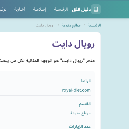
دليل فلق
الرئيسية
إسلامية
أخبارية
ترفي
الرئيسية
›
مواقع منوعة
›
رويال دايت
رويال دايت
متجر "رويال دايت" هو الوجهة المثالية لكل من يبحث 
الرابط
royal-diet.com
القسم
مواقع منوعة
عدد الزيارات