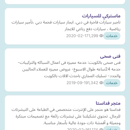
ماستركي للسيارات
تاجير سيارات فاخرة في دبي، ايجار سيارات فخمة دبي ،تأجير سيارات
رياضية ، سيارات دفع رباعي للايجار
2020-02-17
1,299
خدمات
فنى صحى
فنى صحى بالكويت: خدمه مميزه فى اعمال السباكه والتركيبات-
خدمه 24ساعه طوال الاسبوع- عروض مميزه للعملاء الحاليين
والجدد- تسليك المجاري باحدث الالات بالكويت
2019-09-19
1,342
خدمات
متجر فداستا
فداستا هو متجر على الإنترنت متخصص في الطباعة على التيشرتات
للرجال. تحتوي تشكيلتنا على تيشرتات رائعة مع تصميمات مبتكرة
وجميلة و أقمشة ذات جودة عالية بأسعار مناسبة.
2020-02-16
1,174
خدمات