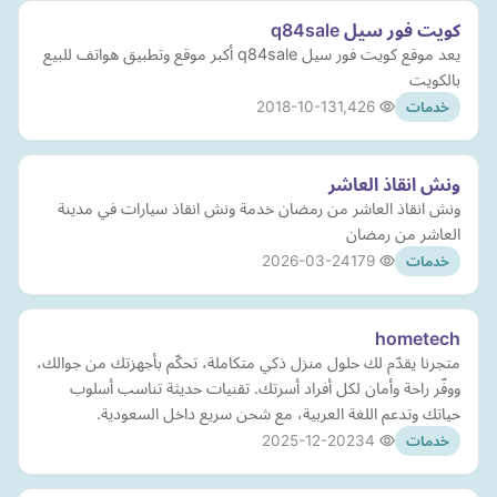
كويت فور سيل q84sale
يعد موقع كويت فور سيل q84sale أكبر موقع وتطبيق هواتف للبيع
بالكويت
2018-10-13
1,426
خدمات
ونش انقاذ العاشر
ونش انقاذ العاشر من رمضان خدمة ونش انقاذ سيارات في مدينة
العاشر من رمضان
2026-03-24
179
خدمات
hometech
متجرنا يقدّم لك حلول منزل ذكي متكاملة، تحكّم بأجهزتك من جوالك،
ووفّر راحة وأمان لكل أفراد أسرتك. تقنيات حديثة تناسب أسلوب
حياتك وتدعم اللغة العربية، مع شحن سريع داخل السعودية.
2025-12-20
234
خدمات