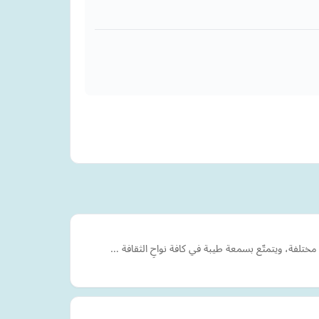
ختلفة، ويتمتّع بسمعة طيبة في كافة نواحِ الثقافة …