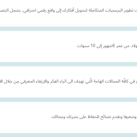
طوير البرمجيات المتكاملة لتحويل أفكارك إلى واقع رقمي احترافي، يشمل التصميم
ور إلى 10 سنوات
افّة المجالات الهامة الّتي تهدِف الى اثراء الفِكر والاِرتِقاء المعرِفي مِن خِلال 
ا وشعرها ونقدم نصائح للحفاظ على بشرتك وجمالك.