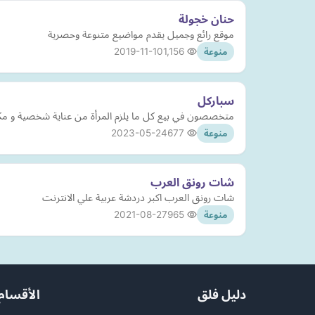
حنان خجولة
موقع رائع وجميل يقدم مواضيع متنوعة وحصرية
2019-11-10
1,156
منوعة
سباركل
متخصصون في بيع كل ما يلزم المرأة من عناية شخصية و م
2023-05-24
677
منوعة
شات رونق العرب
شات رونق العرب اكبر دردشة عربية علي الانترنت
2021-08-27
965
منوعة
دليل فلق
الأقسام