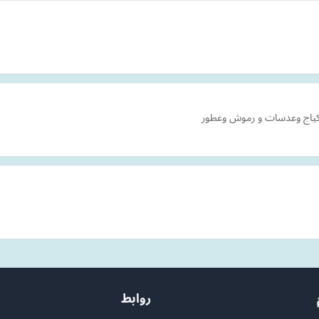
كياج وعدسات و رموش وعطور
روابط