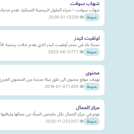
شهاب سوفت
شهاب سوفت – خبراء الحلول البرمجية المبتكرة. نقدم خدمات ت
2026-01-13
229
منوعة
اوتفيت كيدز
مرحبًا بك في متجر أوتفيت كيدز الذي يقدم بدلات رسمية للأولاد من عمر 6شه
2023-06-21
777
منوعة
محتوى
يهدِف موقع محتوى الى خلق بيئة جديدة مِن المحتوي العربيّ في ك
2018-07-07
1,405
منوعة
مركز الجمال
نهتم في مركز الجمال بكل مايخص المرأة من جمالها ولياقته
2020-11-23
1,007
منوعة