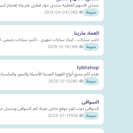
منتدى الاسهم القطرية منتدى حوار قطري عام وله اهتمام كبير
2012-04-04
1,362
منوعة
العماد مارينا
تاجير سيارات ، ايجار سيارات شهري ، تأجير سيارات رخيص، استئجار سيارة. ل
2019-12-19
1,165
منوعة
tybhshop
نقدم لكم جميع أنواع القهوة العربية الأصيلة والتمور والمكسرات
2025-12-13
280
منوعة
السواقى
السواقى دوت كوم موقع خاص بقرية كفر السواقى ويشمل متجر
2023-07-17
626
منوعة