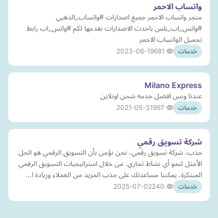
واتساب الاحمر
متجر واتساب الاحمر جميع اصدارات #واتساب_الذهبي
#واتس_اب_بلس باحدث الاصدارات نقدمها لكم #واتس_اب رابط
تحميل الواتساب الاحمر
2023-06-19
681
خدمات
Milano Express
عندنا وبس افضل خدمه شحن اونلاين
2021-05-31
997
خدمات
شركة تسويق رقمي
جذب، شركة تسويق رقمي، نحن نؤمن بأن التسويق الرقمي هو الحل
الأمثل لنمو أي نشاط تجاري. من خلال استراتيجيات التسويق الرقمي
المبتكرة، يمكننا مساعدتك على جذب المزيد من العملاء وزيادة ا…
2025-07-02
240
خدمات