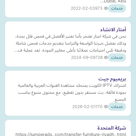
Dubai, Abu…
2022-02-03
973
خدمات
أمتار الانشاء
نحن في شركة امتار نفتخر بأننا نعتبر الأفضل في فحص فلل بجدة،
وذلك بفضل خبرتنا الواسعة والتزامنا بتقديم خدمات فحص شاملة
ودقيقة تلبي احتياجات عملائنا بأعلى معايير الجودة. تعد عملية ف…
2024-09-09
728
خدمات
بريميوم جيت
اشتراك IPTV الكويت يمنحك مشاهدة القنوات العربية والعالمية
بجودة فائقة، بث مستقر بدون تقطيع، مع محتوى متنوع يناسب
الجميع
2026-02-01
170
خدمات
شركة المتحدة
https://jumperads. com/transfer-furniture-riyadh. html