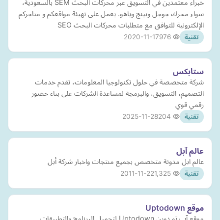
خبراء معتمدين في التسويق عبر محركات البحث SEM بالسعودية،
سواء محرك جوجل وبينج وياهو. يعمل على تهيئة مواقعكم و متاجركم
الإلكترونية للتوافق مع متطلبات محركات البحث SEO
2020-11-17
976
تقنية
ستابكس
شركة متخصصة في حلول تكنولوجيا المعلومات، تقدم خدمات
التصميم، التسويق، والبرمجة لمساعدة الشركات على بناء حضور
رقمي قوي
2025-11-28
204
تقنية
عالم آبل
عالم ابل مدونة متخصص بجميع منتجات واخبار شركة أبل
2011-11-22
1,325
تقنية
موقع Uptodown
موقع آب تو دوين Uptodown لتحميل البرنامج والتطبيقات