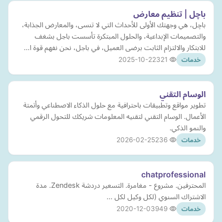
باچل | تنظيم معارض
باچل، هي وجهتك الأولى للأحداث التي لا تنسى، والمعارض الجذابة،
والتصميمات الإبداعية، والحلول المبتكرة تأسست باجل بشغف
للابتكار والالتزام الثابت برضى العميل، في باجل، نحن نفهم قوة ا…
2025-10-22
321
خدمات
الوسام التقني
تطوير مواقع وتطبيقات باحترافية مع حلول الذكاء الاصطناعي وأتمتة
الأعمال. الوسام التقني لتقنيه المعلومات شريكك للتحول الرقمي
والنمو الذكي.
2026-02-25
236
خدمات
chatprofessional
المحترفين. مشروع - مغامرة. التسعير دردشة Zendesk. مدة
الاشتراك السنوي (لكل وكيل لكل ...
2020-12-03
949
خدمات