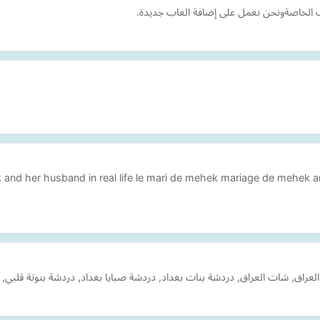
ب الخاصةونحن نعمل على إضافة العاب جديدة.
k and her husband in real life le mari de mehek mariage de mehek 
راق, شات العراق, دردشة بنات بغداد, دردشة صبايا بغداد, دردشة بنوتة قلبي, د