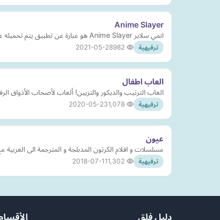
Anime Slayer
انمي سلاير Anime Slayer هو عبارة عن تطبيق يتم تحميله على جهازك المحمول، لمشاهدة جميع الأفلام العالمية والأجنبية للأنمي
2021-05-28
982
ترفيهية
العاب اطفال
العاب الترتيب والديكور والتزيين! ألعاب لأصحاب الأذواق ال
2020-05-23
1,078
ترفيهية
عيون
مسلسلات و افلام الكرتون المدبلجة و المترجمة الى العربية م
2018-07-11
1,302
ترفيهية
دليل فلق
الأقسام