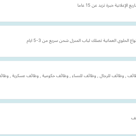
علانية خبرة تزيد عن 15 عاما
 الحلوي العمانية تصلك لباب المنزل شحن سريع من 3-5 ايام
وظائف , وظائف للرجال , وظائف للنساء , وظائف حكومية , وظائف عسكرية , وظ
يف