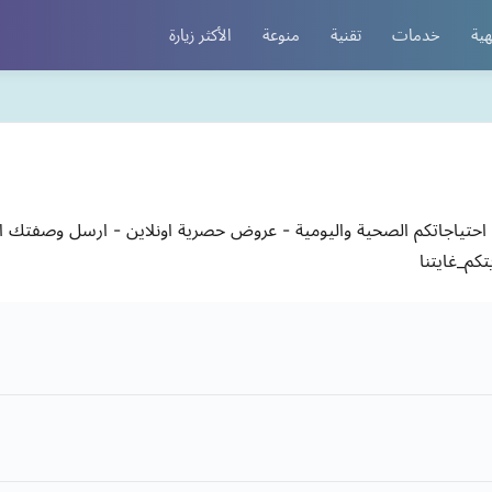
هية
خدمات
تقنية
منوعة
الأكثر زيارة
فة احتياجاتكم الصحية واليومية - عروض حصرية اونلاين - ارسل وصفتك 
كم_غايتنا