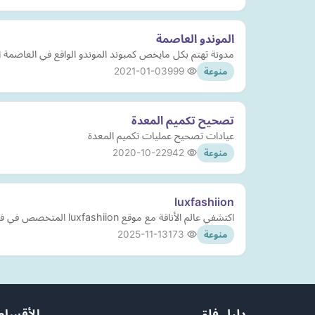
الموندو العاصمة
مدونة تهتم بكل مايخص كمبوند الموندو الواقع في العاصمة ا
2021-01-03
999
منوعة
تصحيح تكميم المعدة
عيادات تصحيح عمليات تكميم المعدة
2020-10-22
942
منوعة
luxfashiion
اكتشفي عالم الأناقة مع موقع luxfashiion المتخصص في فساتين النساء، حيث نقدم تشكيلة واسعة من التصاميم العصرية والأنيقة التي تناسب جميع المناسبات وتلبي كل الأذواق.
2025-11-13
173
منوعة
دليل فلق
الأقسام