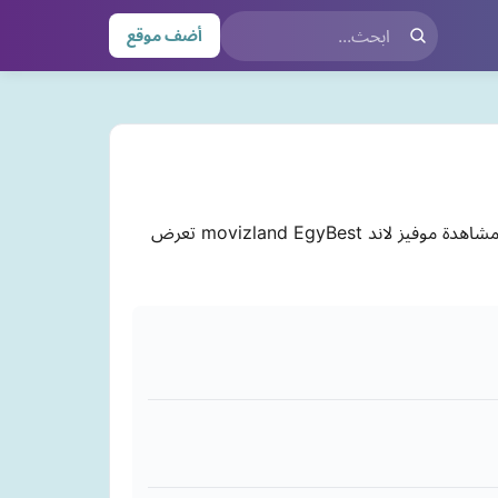
أضف موقع
مشاهدة موفيز لاند movizland اون لاين موفيز لاند movizland 2024 مجانا باقة متنوعة على اكثر من سيرفر بجودة عالية مشاهدة موفيز لاند movizland EgyBest تعرض