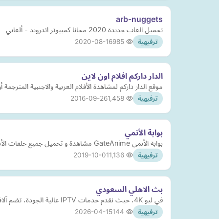
arb-nuggets
تحميل العاب جديدة 2020 مجانا كمبيوتر اندرويد - ألعابي
2020-08-16
985
ترفيهية
الدار داركم افلام اون لاين
موقع الدار داركم لمشاهدة الأفلام العربية والاجنبية المترجمة
2016-09-26
1,458
ترفيهية
بوابة الأنمي
بوابة الأنمي GateAnime مشاهدة و تحميل جميع حلقات الأنمي Anime و مسلسلات و افلام الانمي المترجم اون لاين على عدة جودات و سيرفرات
2019-10-01
1,136
ترفيهية
بث الاهلي السعودي
في ليو 4K، حيث نقدم خدمات IPTV عالية الجودة، تضم آلاف القنوات والأفلام والمسلسلات، مع بث فائق الوضوح يعمل على جميع الأجهزة الذكية. استمتع بتجربة مشاهدة سلسة ودعم فني متواصل.
2026-04-15
144
ترفيهية