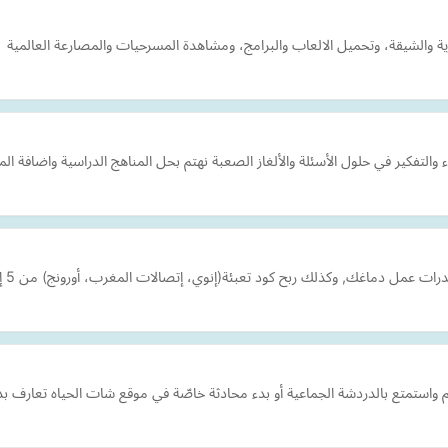
رية والشيقة، وتحميل الالعاب والبرامج، ومشاهدة المسرحيات والمصارعة العالمية
والتفكير في حلول الأسئلة والألغاز الصعبة نهتم بحل المناهج الدراسية واضافة ال
, وكذلك ربح كود تعبئة(إنوي، إتصالات المغرب، أورونج) من 5 إلى 10 دراهم، أدخل و جرب الأن.
واستمتع بالدردشة الجماعية أو بدء محادثة خاصّة في موقع شات الحياه تعارف بد