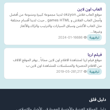
العاب اون لاين
موقع العاب فلاش okzyon لدينا مجموعة كبيرة ومتنوعة من أفضل
وأجمل العاب الفلاش و games HTML , حيث لدينا أقسام مختلفة
مثل العاب الأكشن وسباق السيارات والترتيب والزكاء والألغاز
وغيرها…
2024-01-16
686
ترفيهية
فيلم اريا
موقع فيلم اريا لمشاهدة الافلام اون لاين مجاناً , يوفر الموقع الالاف
من الافلام الحصرية والمسلسلات للمشاهدة اون لاين ب
2019-05-28
1,217
ترفيهية
دليل فلق
دليل المواقع العربية والأجنبية المميزة في الأخبار والإسلامي