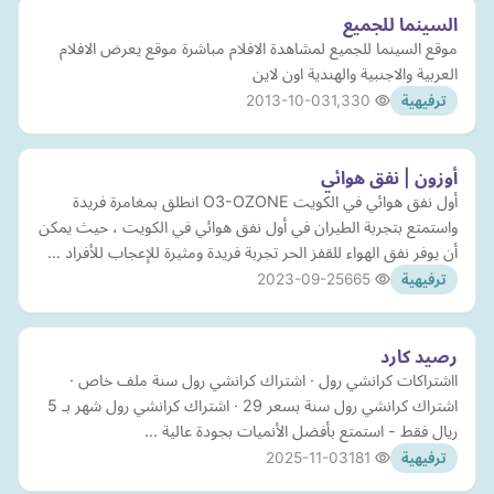
السينما للجميع
موقع السينما للجميع لمشاهدة الافلام مباشرة موقع يعرض الافلام
العربية والاجنبية والهندية اون لاين
2013-10-03
1,330
ترفيهية
أوزون | نفق هوائي
أول نفق هوائي في الكويت O3-OZONE انطلق بمغامرة فريدة
واستمتع بتجربة الطيران في أول نفق هوائي في الكويت ، حيث يمكن
أن يوفر نفق الهواء للقفز الحر تجربة فريدة ومثيرة للإعجاب للأفراد …
2023-09-25
665
ترفيهية
رصيد كارد
ااشتراكات كرانشي رول · اشتراك كرانشي رول سنة ملف خاص ·
اشتراك كرانشي رول سنة بسعر 29 · اشتراك كرانشي رول شهر بـ 5
ريال فقط - استمتع بأفضل الأنميات بجودة عالية ...
2025-11-03
181
ترفيهية