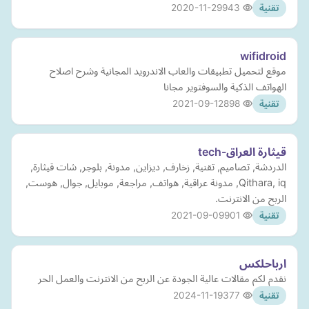
2020-11-29
943
تقنية
wifidroid
موقع لتحميل تطبيقات والعاب الاندرويد المجانية وشرح اصلاح
الهواتف الذكية والسوفتوير مجانا
2021-09-12
898
تقنية
قيثارة العراق-tech
الدردشة, تصاميم, تقنية, زخارف, ديزاين, مدونة, بلوجر, شات قيثارة,
Qithara, iq, مدونة عراقية, هواتف, مراجعة, موبايل, جوال, هوست,
الربح من الانترنت.
2021-09-09
901
تقنية
ارباحلكس
نقدم لكم مقالات عالية الجودة عن الربح من الانترنت والعمل الحر
2024-11-19
377
تقنية