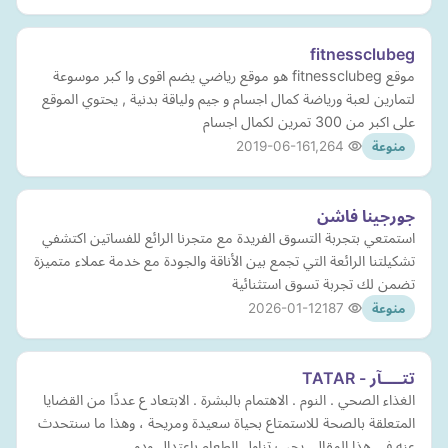
fitnessclubeg
موقع fitnessclubeg هو موقع رياضي يضم اقوى وا كبر موسوعة
لتمارين لعبة ورياضة كمال اجسام و جيم ولياقة بدنية , يحتوي الموقع
على اكبر من 300 تمرين لكمال اجسام
2019-06-16
1,264
منوعة
جورجينا فاشن
استمتعي بتجربة التسوق الفريدة مع متجرنا الرائع للفساتين اكتشفي
تشكيلتنا الرائعة التي تجمع بين الأناقة والجودة مع خدمة عملاء متميزة
تضمن لك تجربة تسوق استثنائية
2026-01-12
187
منوعة
تتــــآر - TATAR
الغذاء الصحي . النوم . الاهتمام بالبشرة . الابتعاد ع عددًا من القضايا
المتعلقة بالصحة للاستمتاع بحياة سعيدة ومريحة ، وهذا ما سنتحدث
عنه في هذا المقال. يجب تناول الطعام باعتدال ودو…