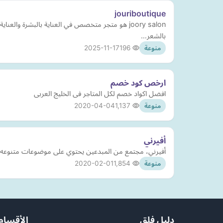
jouriboutique
joory salon هو متجر متخصص في العناية بالبشرة
بالشعر…
2025-11-17
196
منوعة
ارخص كود خصم
افضل اكواد خصم لكل المتاجر فى الخليج العربى
2020-04-04
1,137
منوعة
أفيرني
أفيرني، مجتمع من المبدعين يحتوي على موضوعات متنوعه وم
2020-02-01
1,854
منوعة
دليل فلق
الأقسام