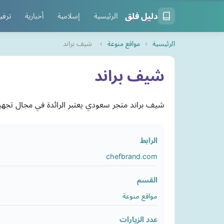
دليل فلق
الرئيسية
إسلامية
أخبارية
ترفي
الرئيسية
›
مواقع منوعة
›
شيف براند
شيف براند
شيف براند متجر سعودي يعتبر الرائدة في مجال تجهيزات الفنادق والمطاعم منذ عام 2013م، يضم أكثر م
الرابط
chefbrand.com
القسم
مواقع منوعة
عدد الزيارات