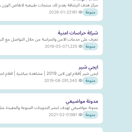
مركز هدف الرشاقة يقدم لك منتجات طبيعيه لانقاص الوزن وبن
2026-01-22
181
منوعة
شركة حراسات امنية
تعرف على خدمات الامن والحراسة من خلال التواصل مع اكبر 
2019-05-07
1,225
منوعة
ايجي شير
ايجى شير |افلام اون لاين 2019 | مشاهدة مباشرة | افلام اجنبي | افلام عربي | افلام هندي | مسلسلات اجنبي | مسلسلات عربي | مصارعة | برامج تلفزيونية
2019-08-29
1,340
منوعة
مدونة مواضيعي
مدونة مواضيعي تهدف لنشر التدوينات المنوعة والمفيدة مثل 
2021-02-01
981
منوعة