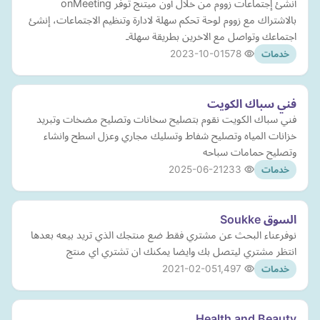
أنشئ إجتماعات زووم من خلال أون ميتنج توفر onMeeting
بالاشتراك مع زووم لوحة تحكم سهلة لادارة وتنظيم الاجتماعات، إنشئ
اجتماعك وتواصل مع الاخرين بطريقة سهلةـ
2023-10-01
578
خدمات
فني سباك الكويت
فني سباك الكويت نقوم بتصليح سخانات وتصليح مضخات وتبريد
خزانات المياه وتصليح شفاط وتسليك مجاري وعزل اسطح وانشاء
وتصليح حمامات سباحه
2025-06-21
233
خدمات
السوق Soukke
نوفرعناء البحث عن مشتري فقط ضع منتجك الذي تريد بيعه بعدها
انتظر مشتري ليتصل بك وايضا يمكنك ان تشتري اي منتج
2021-02-05
1,497
خدمات
Health and Beauty