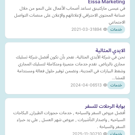
Eissa Marketing
في عيسى ماركتينق نساعد أصحاب الأعمال على النمو من خلال
صناعة المحتوى الاحترافي لإعلاناتهم والإعلان على منصات التواصل
الاجتماعي
2021-03-31
894
خدمات
الايدي المثالية
نحن في شركة الأيدي المثالية، نفخر بأن نكون أفضل شركة تسليك
مجاري بالرياض. نقدم خدمات متميزة ومتكاملة لتسليك المجاري
وشفط البيارات في المدينة، ونضمن توفير حلول فعالة ومستدامة
للمشا…
2024-04-06
513
خدمات
بوابة الرحلات للسفر
أفضل عروض السفر والسياحه , خدمات حجوزات الطيران, البكاجات
السياحيه , واصدار التأشيرات , عروض شهر العسل , علي يد خبراء
السفر والسياحة .
2025-11-30
210
خدمات