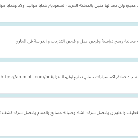
ميزة ولن تجد لها مثيل بالمملكة العربية السعودية, هدايا مواليد اولاد وهدايا م
جانية ومنح دراسية وفرص عمل و فرص التدريب و الدراسة في الخارج.
كسسوارات حمام, بجايم اوترو المنزلية https://arumintl. com/ar
0578802724 وبالجبيل والخبر والقطيف والظهران وافضل شركة انشاء وصيانة مسابح بالدمام وافضل 