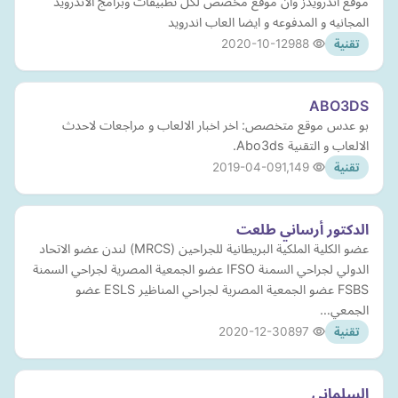
موقع اندرويدز وان موقع مخصص لكل تطبيقات وبرامج الاندرويد
المجانيه و المدفوعه و ايضا العاب اندرويد
2020-10-12
988
تقنية
ABO3DS
بو عدس موقع متخصص: اخر اخبار الالعاب و مراجعات لاحدث
الالعاب و التقنية Abo3ds.
2019-04-09
1,149
تقنية
الدكتور أرساني طلعت
عضو الكلية الملكية البريطانية للجراحين (MRCS) لندن عضو الاتحاد
الدولي لجراحي السمنة IFSO عضو الجمعية المصرية لجراحي السمنة
FSBS عضو الجمعية المصرية لجراحي المناظير ESLS عضو
الجمعي…
2020-12-30
897
تقنية
السلماني