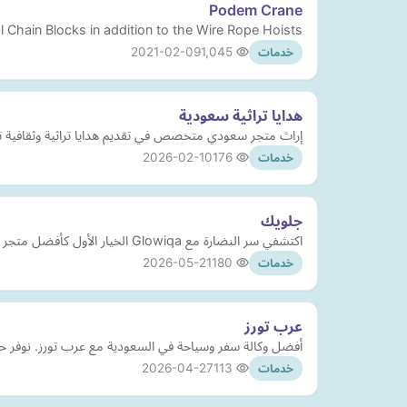
Podem Crane
 Chain Blocks in addition to the Wire Rope Hoists.
2021-02-09
1,045
خدمات
هدايا تراثية سعودية
إراث متجر سعودي متخصص في تقديم هدايا تراثية وثقافية تع
2026-02-10
176
خدمات
جلويك
اكتشفي سر النضارة مع Glowiqa الخيار الأول كأفضل متجر مستحضرات تجميل في السعودية. نوفر لكِ كل احتياجاتك من واقي الشمس والسيرومات العلاجية ومنتجات العناية بالبشرة
2026-05-21
180
خدمات
عرب تورز
أفضل وكالة سفر وسياحة في السعودية مع عرب تورز. نوفر حج
2026-04-27
113
خدمات