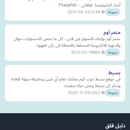
أخبار التكنولوجيا. ثقافاتي - Thaqafati
2021-05-23
1,038
منوعة
متجر أوم
متجر أوم بوابتك للتسوق اون لاين ، كل ما يخص اكسسوارات جوال
والاجهزة الالكترونية المختلفة بالاضافة الى ركن القهوة
2021-02-19
984
منوعة
بسيط
في موقع بسيط دوت كوم يمكنك تعلم أي شيئ وبطريقة سهلة للغاية.
وتذكر كن بسيط وعش حياة سعيدة.
2020-11-05
1,002
منوعة
دليل فلق