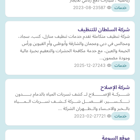
2023-08-23
587
خدمات
شركة السلطان للتنظيف
شركة تنظيف متكاملة تقدم خدمات تنظيف منازل، كنب، سجاد،
ومجالس في دبي وعجمان والشارقة وأبوظبي وأم القيوين ورأس
الخيمة والعين، مع خدمة مكافحة الحشرات والتعقيم بخبرة عالية
وجودة مضمون…
2025-12-27
243
خدمات
شركة الإصلاح
شـــــركــة الإصـــــــلاح لــ كشف تسربات المياه بالدمام بــــــدون
تـــــكــســــير، افـــــضـــل شـــركة كــشــف تســـربات الــمــــياه
بالــخبر والاحــساء والــظـــهران الشركة …
2023-02-27
721
خدمات
موقع السومة