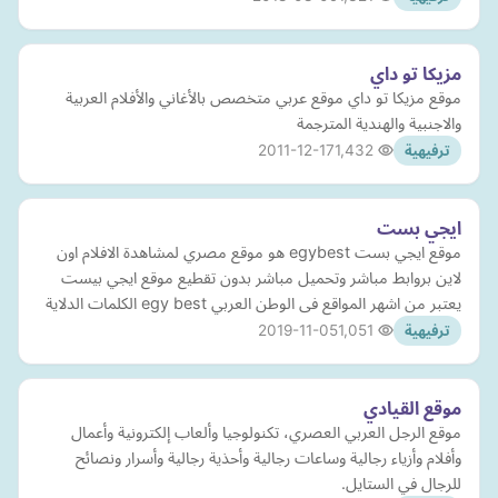
مزيكا تو داي
موقع مزيكا تو داي موقع عربي متخصص بالأغاني والأفلام العربية
والاجنبية والهندية المترجمة
2011-12-17
1,432
ترفيهية
ايجي بست
موقع ايجي بست egybest هو موقع مصري لمشاهدة الافلام اون
لاين بروابط مباشر وتحميل مباشر بدون تقطيع موقع ايجي بيست
يعتبر من اشهر المواقع فى الوطن العربي egy best الكلمات الدلاية
2019-11-05
1,051
ترفيهية
موقع القيادي
موقع الرجل العربي العصري، تكنولوجيا وألعاب إلكترونية وأعمال
وأفلام وأزياء رجالية وساعات رجالية وأحذية رجالية وأسرار ونصائح
للرجال في الستايل.