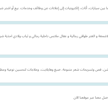
بين سيارات، أثاث، إلكترونيات إلى إعلانات عن وظائف وخدمات. بيع أو اشتر شيئاً
غة و الغتر طواقي رجالية و عقال ملابس داخلية رجالي و ثياب ولادي احذية شرق
ن، قص وتسريحات شعر متنوعة، صبغ وهايلايت، وعلاجات لتحسين نوعية ومظهر 
ل معنا عبر موقعنا الان