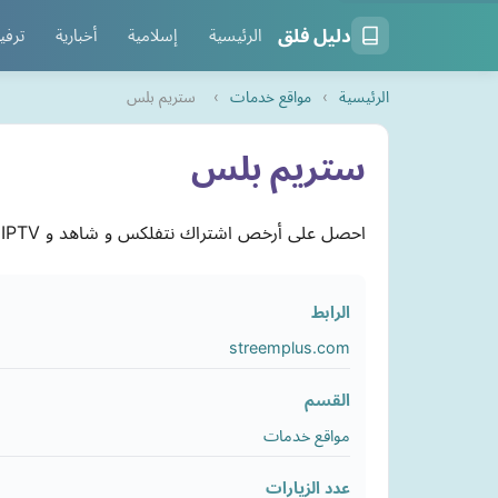
دليل فلق
الرئيسية
إسلامية
أخبارية
ترفي
الرئيسية
›
مواقع خدمات
›
ستريم بلس
ستريم بلس
احصل على أرخص اشتراك نتفلكس و شاهد و IPTV بتفعيل فوري وضمان كامل. أسعار منافسة، دعم سريع، وتجديد سهل لجميع الاشتراكات عبر StreemPlus.
الرابط
streemplus.com
القسم
مواقع خدمات
عدد الزيارات