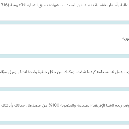
ار تنافسية تغنيك عن البحث، ،، شهادة توثيق التجارة الالكترونية (0000068316)
رية
يد مهمل لاستخدامه كيفما شئت. يمكنك من خلال خطوة واحدة انشاء ايميل مؤقت 
رها، جمالك وأناقتك تبدأ معنا كافة المنتجات مرخصة من هيئة الغذاء والدواء. "…