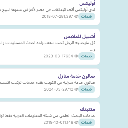
أوليكس
لدى أوليكس آلاف الإعلانات في مصر لأغراض متنوعة للبيع ما 
2018-07-28
1,397
خدمات
أشبيل للملابس
كل مايحتاجه الرجل تحت سقف واحد احدث المستلزمات و الاشم
و…
2023-03-17
634
خدمات
صالون خدمة منازل
صالون خدمة منزلية في الكويت يقدم خدمات تركيب اكستنش
2024-03-29
712
خدمات
مكتبتك
خدمات البحث العلمي من شبكة المعلومات العربية فقط تواص
2019-10-01
1,148
خدمات