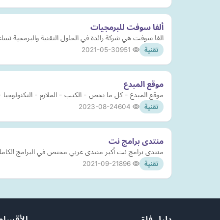
ألفا سوفت للبرمجيات
الفا سوفت هي شركة رائدة في الحلول التقنية والبرمجية تساع
2021-05-30
951
تقنية
موقع المبدع
موقع المبدع - كل ما يخص - الكتب - الملازم - التكنولوجيا - سيو seo - بلوجر - الربح م
2023-08-24
604
تقنية
منتدى برامج نت
منتدى برامج نت أكبر منتدى عربي مختص في البرامج الكاملة و النادرة - bramjnet منتدى البرام
2021-09-21
896
تقنية
دليل فلق
الأقسام