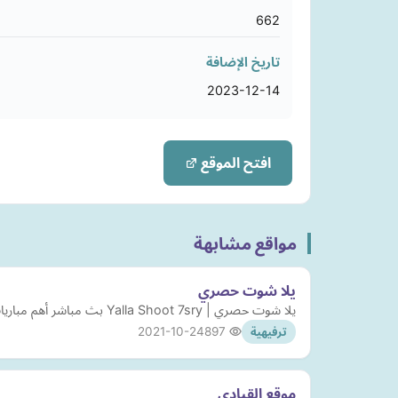
662
تاريخ الإضافة
2023-12-14
افتح الموقع
مواقع مشابهة
يلا شوت حصري
يلا شوت حصري | Yalla Shoot 7sry بث مباشر أهم مباريات اليوم جوال بث مباريات اخبار رياضية بث مباريات ترددات قنوات رياضية مواعيد مباريات نتائج مباريات
2021-10-24
897
ترفيهية
موقع القيادي