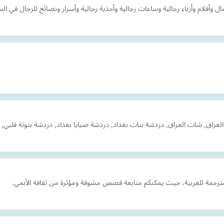
ل وأفلام وأزياء رجالية وساعات رجالية وأحذية رجالية وأسرار ونصائح للرجال في الس
راق, شات العراق, دردشة بنات بغداد, دردشة صبايا بغداد, دردشة بنوتة قلبي, د
لمترجمة للعربية، حيث يمكنكم متابعة قصص مشوقة ومؤثرة من ثقافة الأنمي.