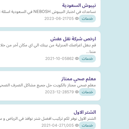
نيبوش السعودية
نساعدك في اختبار النيبوش NEBOSH في السعودية اسئلة النيبوش السابقة والمستقبلية وحلول لاختبار تقييم المخاطر
2023-06-21
705
خدمات
ارخص شركة نقل عفش
قم بنقل اغراضك المنزلية من بيتك الي اي مكان آخر من خل
متنا…
2021-10-05
862
خدمات
معلم صحي ممتاز
معلم صحي ممتاز بالكويت حل جميع مشاكل الصرف الصحي بال
2023-12-28
579
خدمات
الشتر الاول
الشتر الاول نوفر لكم تركيب افضل شتر نوافذ في الرياض و 
2021-04-27
1,005
خدمات