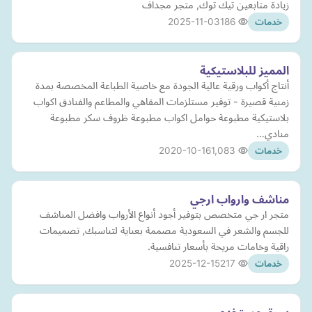
زيادة متابعين تيك توك, متجر مجداف
2025-11-03
186
خدمات
المميز للبلاستيكية
أنتاج أكواب ورقية عالية الجودة مع خاصية الطباعة المخصصة بمدة
زمنية قصيرة - توفير مستلزمات المقاهي والمطاعم والفنادق اكواب
بلاستيكية مطبوعة حوامل اكواب مطبوعة ظروف سكر مطبوعة
منادي…
2020-10-16
1,083
خدمات
مناشف وارواب ارجي
متجر ار جي متخصص بتوفير أجود أنواع الأرواب وافضل المناشف
للجسم والشعر في السعودية مصممة بعناية لتناسبك, تصميمات
راقية وخامات مريحة بأسعار تنافسية.
2025-12-15
217
خدمات