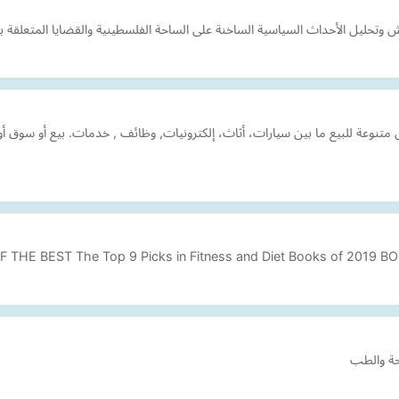
وتحليل الأحداث السياسية الساخنة على الساحة الفلسطينية والقضايا المتعلقة ب
تنوعة للبيع ما بين سيارات، أثاث، إلكترونيات, وظائف , خدمات. بيع أو سوق 
F THE BEST The Top 9 Picks in Fitness and Diet Books of 20
حة والطب