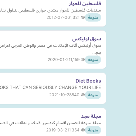
فلسطين للحوار
منتديات فلسطين للحوار منتدى حواري فلسطيني يتناول نقاش 
2012-07-06
1,321
منوعة
سوق اوليكس
سوق أوليكس آلاف الإعلانات في مصر والوطن العربي اغراض م
بيع…
2020-01-21
1,159
منوعة
Diet Books
19 BOOKS THAT CAN SERIOUSLY CHANGE YOUR LIFE
2021-10-28
840
منوعة
مجلة مجد
مجلة منوعة تتضمن اقسام كتفسير الاحلام ومقالات في الص
2019-03-21
1,364
منوعة